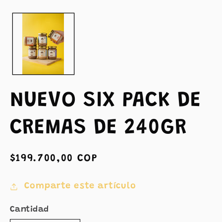
multimedia
1
en
una
ventana
modal
NUEVO SIX PACK DE
CREMAS DE 240GR
Precio
$199.700,00 COP
habitual
Comparte este artículo
Cantidad