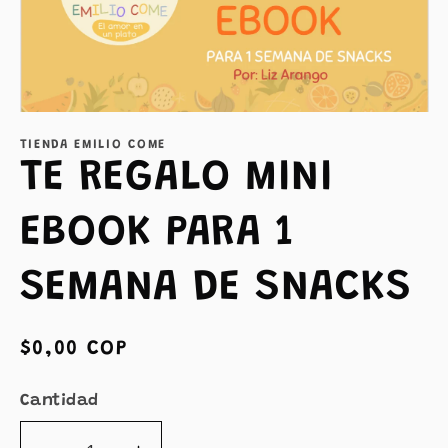
Abrir
elemento
TIENDA EMILIO COME
multimedia
1
TE REGALO MINI
en
una
ventana
EBOOK PARA 1
modal
SEMANA DE SNACKS
Precio
$0,00 COP
habitual
Cantidad