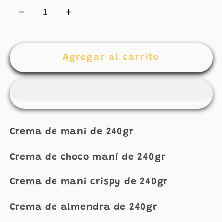
Reducir
Aumentar
cantidad
cantidad
para
para
NUEVO
NUEVO
Agregar al carrito
SIX
SIX
PACK
PACK
DE
DE
CREMAS
CREMAS
DE
DE
Crema de maní de 240gr
240GR
240GR
Crema de choco maní de 240gr
Crema de maní crispy de 240gr
Crema de almendra de 240gr