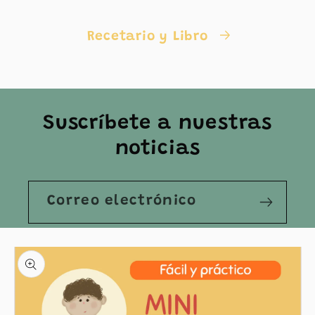
Recetario y Libro
Suscríbete a nuestras
noticias
Correo electrónico
Ir
directamente
a la
información
del producto