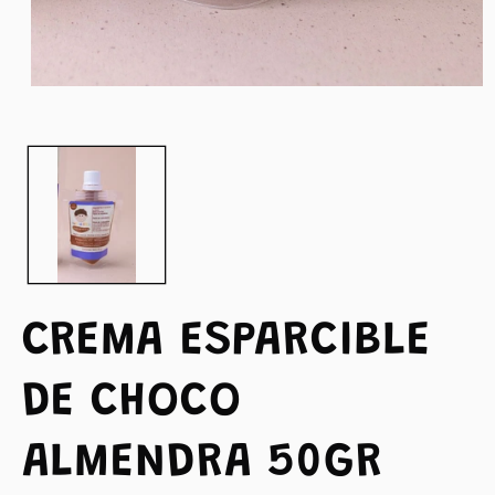
Abrir
elemento
multimedia
1
en
una
ventana
modal
CREMA ESPARCIBLE
DE CHOCO
ALMENDRA 50GR