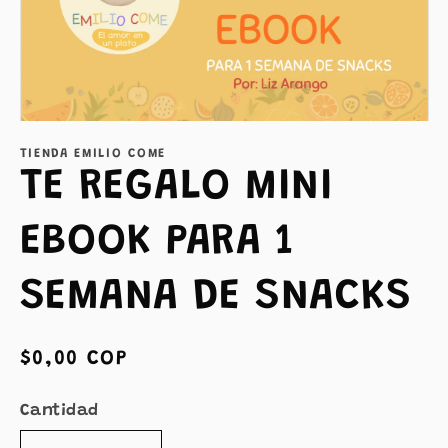
Abrir
elemento
TIENDA EMILIO COME
multimedia
1
TE REGALO MINI
en
una
ventana
EBOOK PARA 1
modal
SEMANA DE SNACKS
Precio
$0,00 COP
habitual
Cantidad