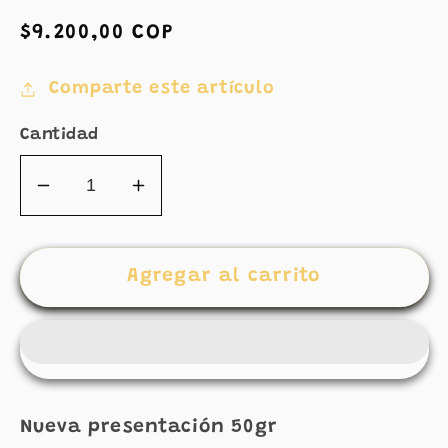
Precio
$9.200,00 COP
habitual
Comparte este artículo
Cantidad
Reducir
Aumentar
cantidad
cantidad
para
para
CREMA
CREMA
Agregar al carrito
ESPARCIBLE
ESPARCIBLE
DE
DE
CHOCO
CHOCO
ALMENDRA
ALMENDRA
50GR
50GR
Nueva presentación 50gr