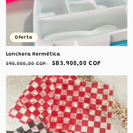
Oferta
Lonchera Hermética
Precio
Precio
$83.900,00 COP
$90.000,00 COP
habitual
de
oferta