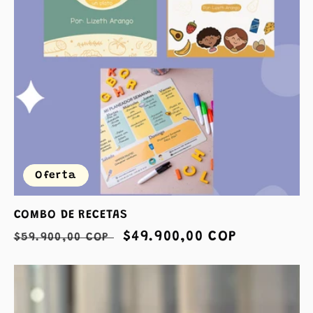
Oferta
COMBO DE RECETAS
Precio
Precio
$49.900,00 COP
$59.900,00 COP
habitual
de
oferta