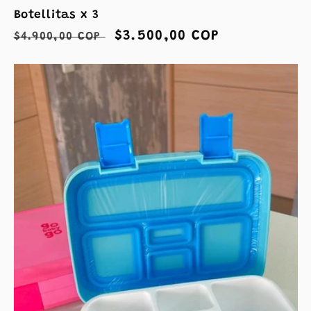
Botellitas x 3
Precio
Precio
$3.500,00 COP
$4.900,00 COP
habitual
de
oferta