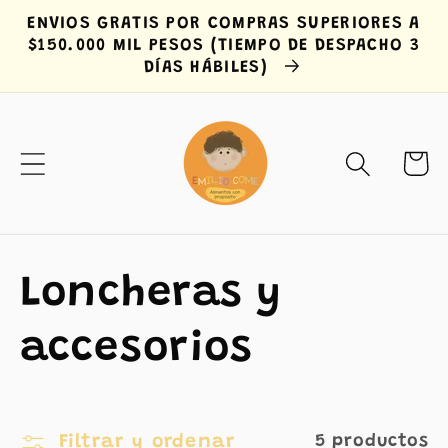
Ir
ENVIOS GRATIS POR COMPRAS SUPERIORES A
directamente
$150.000 MIL PESOS (TIEMPO DE DESPACHO 3
al contenido
DÍAS HÁBILES)
Carrit
C
Loncheras y
o
accesorios
l
Filtrar y ordenar
5 productos