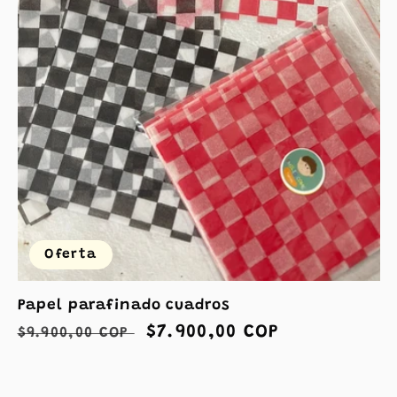
Oferta
Papel parafinado cuadros
Precio
Precio
$7.900,00 COP
$9.900,00 COP
habitual
de
oferta